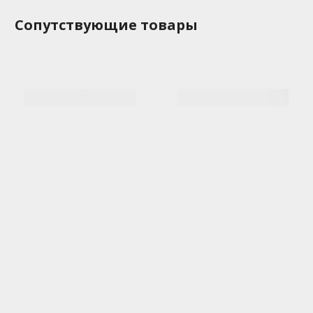
Сопутствующие товары
Нож "Кедр", K110 САРО
Нож «Катран Р», САРО
5000.00 руб
3900.00 руб
Аналогичные товары