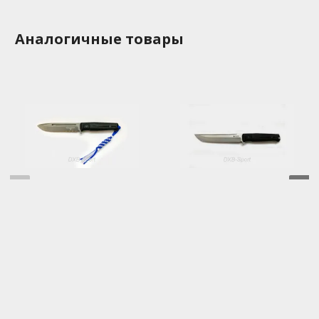
Аналогичные товары
Нож "Feldjaeger AUS8
Нож "Senpai AUS8"
TW serrated" Kizlyar
(черн) Kizlyar Supreme
Supreme
5200.00 руб
6900.00 руб