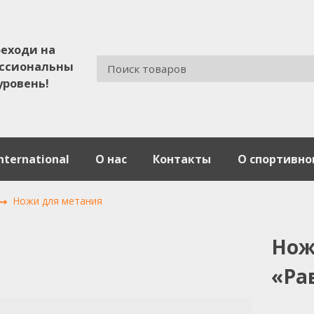
еходи на
ссиональны
уровень!
nternational
О нас
Контакты
О спортивно
Ножи для метания
Нож
«Ра