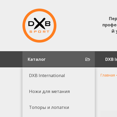
Пер
профе
й 
Каталог
DXB I
DXB International
Главная
Ножи для метания
Топоры и лопатки