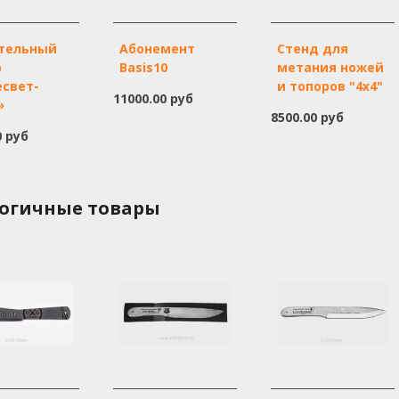
тельный
Абонемент
Стенд для
р
Basis10
метания ножей
есвет-
и топоров "4х4"
11000.00 руб
»
8500.00 руб
0 руб
огичные товары