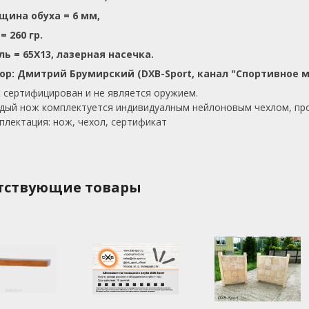
щина обуха = 6 мм,
= 260 гр.
ль = 65Х13, лазерная насечка.
ор: Дмитрий Брумирский (DXB-Sport, канал "Спортивное м
 сертифицирован и не является оружием.
дый нож комплектуется индивидуалным нейлоновым чехлом, пр
плектация: нож, чехол, сертификат
тствующие товары