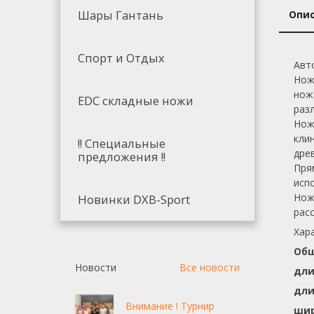
Шары Гантань
Опи
Спорт и Отдых
Авт
Нож
нож
EDC складные ножи
раз
Нож
кли
!! Специальные
дре
предложения !!
Пря
исп
Нож
Новинки DXB-Sport
рас
Хар
Общ
Новости
Все новости
дли
дли
Внимание ! Турнир
шир