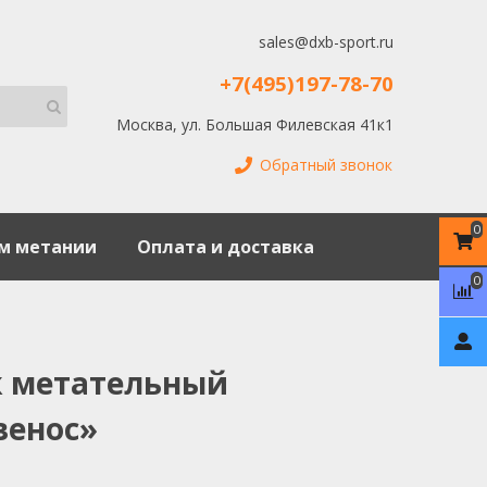
sales@dxb-sport.ru
+7(495)197-78-70
Москва, ул. Большая Филевская 41к1
Обратный звонок
0
м метании
Оплата и доставка
0
 метательный
венос»