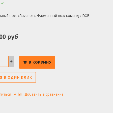
:
✔
ьный нож «Ravenos». Фирменный нож команды DXB
00 руб
В КОРЗИНУ
З В ОДИН КЛИК
литься
Добавить в сравнение