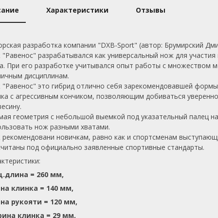
сание
Характеристики
Отзывы
орская разработка компании "DXB-Sport" (автор: Брумирский Дми
 "Равенос" разрабатывался как универсальный нож для участия
а. При его разработке учитывался опыт работы с множеством м
личным дисциплинам.
 "Равенос" это гибрид отлично себя зарекомендовавшей формы
нка с агрессивным кончиком, позволяющим добиваться уверенно
весину.
мая геометрия с небольшой выемкой под указательный палец н
ользовать нож разными хватами.
 рекомендовани новичкам, равно как и спортсменам выступающи
считаны под официально заявленные спортивные стандарты.
актеристики:
.длина = 260 мм,
на клинка = 140 мм,
на рукояти = 120 мм,
ина клинка = 29 мм,