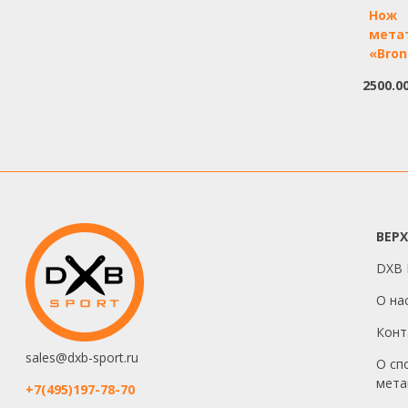
Нож
мета
«Bro
2500.0
ВЕР
DXB I
О на
Конт
sales@dxb-sport.ru
О сп
мета
+7(495)197-78-70