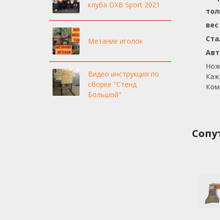
клуба DXB Sport 2021
тол
вес 
Ста
Метание иголок
Авт
Нож
Видео инструкция по
Каж
сборке "Стенд
Ком
Большой"
Сопу