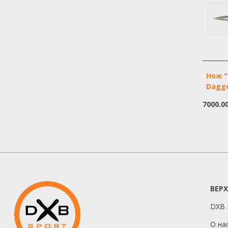
Нож "
Dagg
7000.0
ВЕР
DXB I
О на