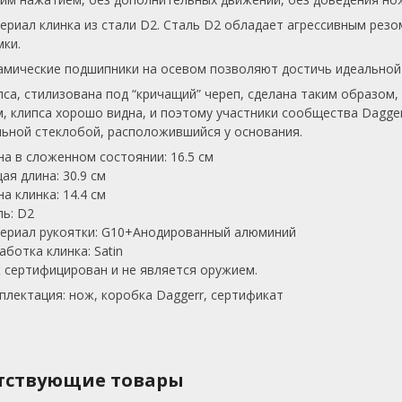
ериал клинка из стали D2. Сталь D2 обладает агрессивным ре
мки.
амические подшипники на осевом позволяют достичь идеальной
пса, стилизована под “кричащий” череп, сделана таким образом,
м, клипса хорошо видна, и поэтому участники сообщества Daggerr
льной стеклобой, расположившийся у основания.
на в сложенном состоянии:
16.5 см
ая длина:
30.9 см
на клинка:
14.4 см
ль:
D2
ериал рукоятки:
G10+Анодированный алюминий
аботка клинка:
Satin
 сертифицирован и не является оружием.
плектация: нож, коробка Daggerr, сертификат
тствующие товары