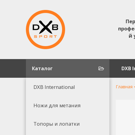
Пер
профе
й 
Каталог
DXB I
DXB International
Главная
Ножи для метания
Топоры и лопатки