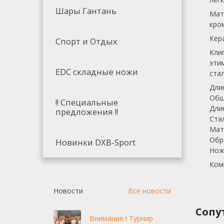
Шары Гантань
Мат
кро
Кер
Спорт и Отдых
Кли
эти
EDC складные ножи
ста
Дли
Общ
!! Специальные
Дли
предложения !!
Ста
Мат
Обр
Новинки DXB-Sport
Нож
Ком
Новости
Все новости
Сопу
Внимание ! Турнир