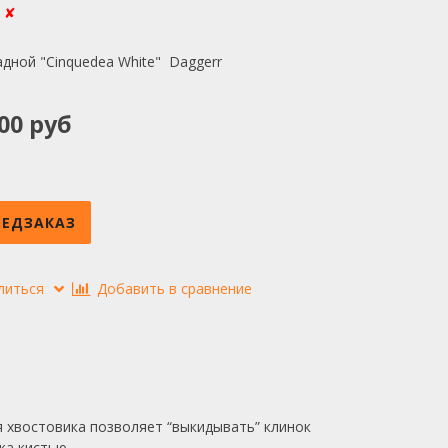
:
✘
дной "Cinquedea White" Daggerr
00 руб
РЕДЗАКАЗ
литься
Добавить в сравнение
я хвостовика позволяет “выкидывать” клинок
жа кистью.