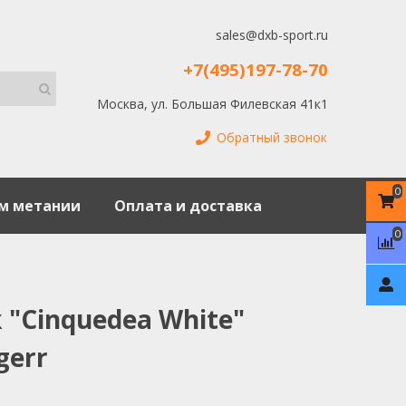
sales@dxb-sport.ru
+7(495)197-78-70
Москва, ул. Большая Филевская 41к1
Обратный звонок
0
м метании
Оплата и доставка
0
 "Cinquedea White"
gerr