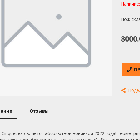
Наличие
Нож скла
8000.
П
Поде
сание
Отзывы
 Cinquedea является абсолютной новинкой 2022 года! Геометри
ким нажатием, без дополнительных движений, без доведения но