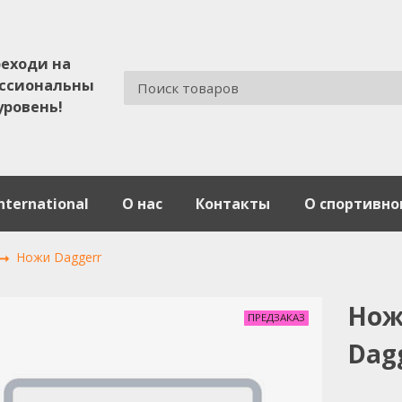
еходи на
ссиональны
уровень!
nternational
О нас
Контакты
О спортивно
Ножи Daggerr
Нож
ПРЕДЗАКАЗ
Dag