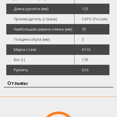
Длина рукояти (мм)
125
Производитель (страна)
САРО (Россия)
Наибольшая ширина клинка (мм)
35
Толщина обуха (мм)
3
Марка стали
K110
Вес (г)
170
Рукоять
G10
Отзывы