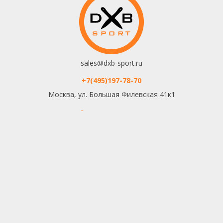
sales@dxb-sport.ru
+7(495)197-78-70
Москва, ул. Большая Филевская 41к1
Обратный звонок
ВЕРХНЕЕ МЕНЮ
СПОРТИВНОЕ МЕТАНИЕ
DXB International
Видео школа метания
О нас
Календарь событий
Контакты
Спортивные клубы
О спортивном метании
Оплата и доставка