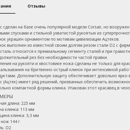
сание
Отзывы
ec сделан на базе очень популярной модели Corsair, но вооруж
мыми спусками и стильной ухватистой рукоятью из суперпрочно
нок украшен орнаментом по мотивам цивилизации Ацтеков.
нок выполнен из известной своим долгим резом стали D2 с фирме
 сталь относится к премиальному сегменту сталей и при грамо
должительный рез без необходимости частой правки.
ления на рукояти и хвостовике ножа сделаны не только для крас
кальзывания на бритвенно-острый клинок при интенсивной работ
дуктами. Дополнительную защиту обеспечивает довольно ярко
ec (Ацтек) имеет ряд решений, призванных обеспечить возможно
ольно компактной формы клинка.
Упакован этот красавец в чех
ЗМЕРЫ
ная длина: 225 мм
на клинка: 113 мм
щина клинка: 3,3 мм
 нож 144 г
ль: D2