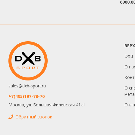
6900.0
ВЕР
DXB I
О на
Конт
sales@dxb-sport.ru
О сп
мета
+7(495)197-78-70
Опла
Москва, ул. Большая Филевская 41к1
Обратный звонок