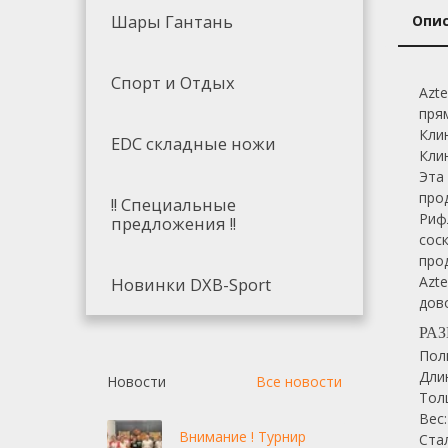
Шары Гантань
Опи
Спорт и Отдых
Azt
пря
Кли
EDC складные ножи
Кли
Эта
про
!! Специальные
Риф
предложения !!
сос
про
Azt
Новинки DXB-Sport
дов
РА
Пол
Дли
Новости
Все новости
Тол
Вес:
Внимание ! Турнир
Ста