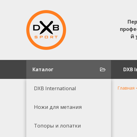
Пер
профе
й 
Каталог
DXB I
DXB International
Главная
Ножи для метания
Топоры и лопатки