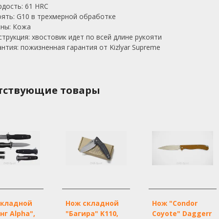
рдость: 61 HRC
оять: G10 в трехмерной обработке
ны: Кожа
струкция: хвостовик идет по всей длине рукояти
антия: пожизненная гарантия от Kizlyar Supreme
тствующие товары
складной
Нож складной
Нож "Condor
нг Alpha",
"Багира" K110,
Coyote" Daggerr