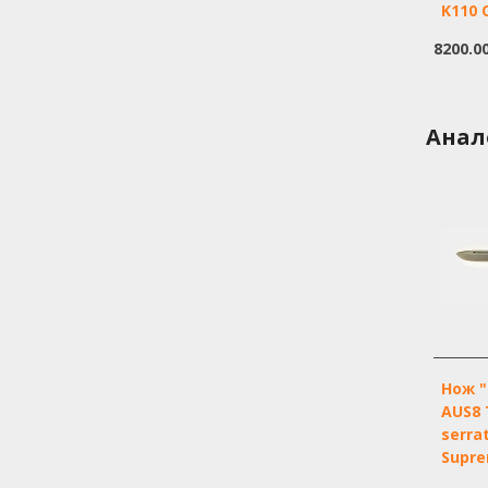
K110 
8200.0
Анал
Нож "
AUS8
serra
Supr