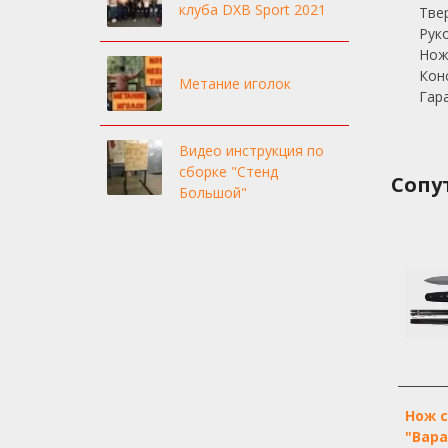
клуба DXB Sport 2021
Тве
Рук
Нож
Кон
Метание иголок
Гар
Видео инструкция по
сборке "Стенд
Сопу
Большой"
Нож 
"Вара