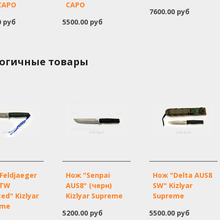
САРО
САРО
7600.00 руб
0 руб
5500.00 руб
огичные товары
Feldjaeger
Нож "Senpai
Нож "Delta AUS8
 TW
AUS8" (черн)
SW" Kizlyar
ted" Kizlyar
Kizlyar Supreme
Supreme
eme
5200.00 руб
5500.00 руб