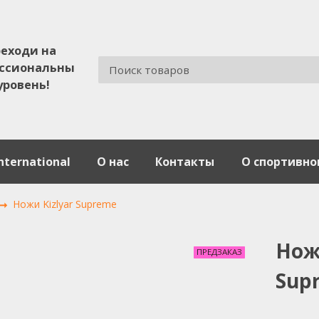
еходи на
ссиональны
уровень!
nternational
О нас
Контакты
О спортивно
Ножи Kizlyar Supreme
Нож 
ПРЕДЗАКАЗ
Sup