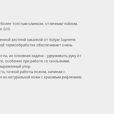
ен более толстым клинком, отличным чойлом,
го G10.
нной азотной закалкой от Kizlyar Supreme.
тной термообработке обеспечивает очень
оты, их основная задача - удерживать руку от
е, особенно при работе со скользкими
-выраженный упор.
сть точной работы ножом, начиная с
ол из натуральной кожи с красивым рифлением.